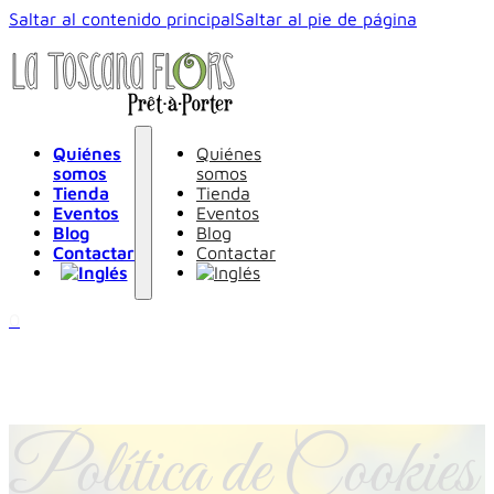
Saltar al contenido principal
Saltar al pie de página
Quiénes
Quiénes
somos
somos
Tienda
Tienda
Eventos
Eventos
Blog
Blog
Contactar
Contactar
0
Política de Cookies