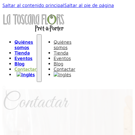
Saltar al contenido principal
Saltar al pie de página
Quiénes
Quiénes
somos
somos
Tienda
Tienda
Eventos
Eventos
Blog
Blog
Contactar
Contactar
0
Contactar