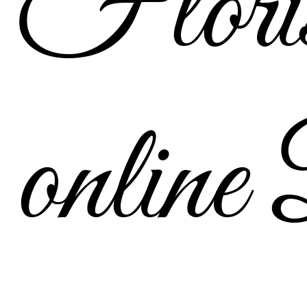
Floris
online