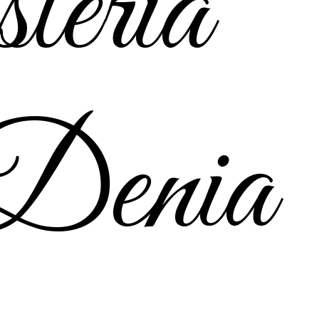
tería
 Denia